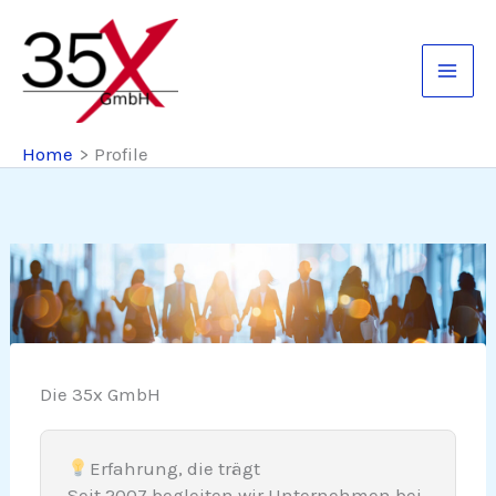
Skip
to
content
Home
Profile
Die 35x GmbH
Erfahrung, die trägt
Seit 2007 begleiten wir Unternehmen bei