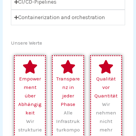
CI/CD-Pipelines
Containerization and orchestration
Unsere Werte
Empower
Transpare
Qualität
ment
nz in
vor
über
jeder
Quantität
Abhängig
Phase
Wir
keit
Alle
nehmen
Wir
Infrastruk
nicht
strukturie
turkompo
mehr