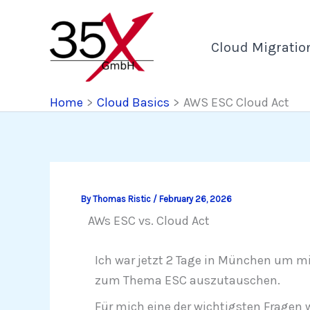
Skip
to
Cloud Migratio
content
Home
Cloud Basics
AWS ESC Cloud Act
By
Thomas Ristic
/
February 26, 2026
AWs ESC vs. Cloud Act
Ich war jetzt 2 Tage in München um m
zum Thema ESC auszutauschen.
Für mich eine der wichtigsten Fragen w