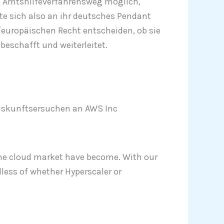
n Amtshilfeverfahrensweg möglich,
e sich also an ihr deutsches Pendant
europäischen Recht entscheiden, ob sie
schafft und weiterleitet.
Auskunftsersuchen an AWS Inc
the cloud market have become. With our
dless of whether H
yperscaler or