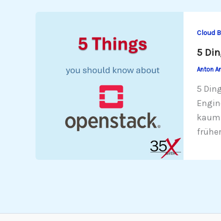
Cloud B
5 Din
Anton A
5 Din
Engin
kaum 
frühe